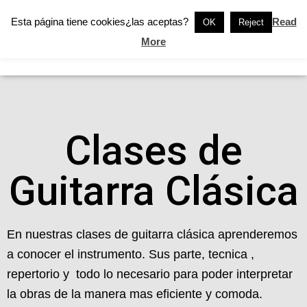
Esta página tiene cookies¿las aceptas?
Read
OK
Reject
More
www.clasesparticularesdeguitarra.com
C
A
M
B
I
A
Clases de
R
M
O
Guitarra Clásica
D
O
D
E
N
En nuestras clases de guitarra clásica aprenderemos
A
a conocer el instrumento. Sus parte, tecnica ,
V
E
repertorio y todo lo necesario para poder interpretar
G
la obras de la manera mas eficiente y comoda.
A